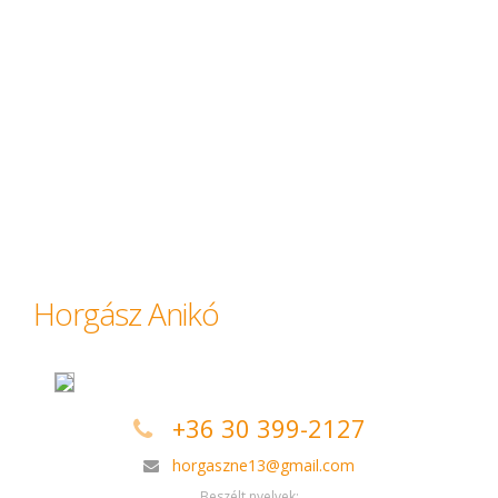
Horgász Anikó
+36 30 399-2127
horgaszne13@gmail.com
Beszélt nyelvek: