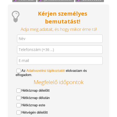
Kérjen személyes
bemutatást!
Adja meg adatait, és hogy mikor érne rá!
Az
Adatkezelési tájékoztatót
elolvastam és
elfogadom.
Megfelelő időpontok
Hétköznap délelőtt
Hétköznap délután
Hétköznap este
Hétvégén délelőtt