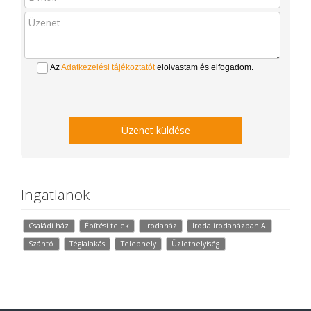
Az
Adatkezelési tájékoztatót
elolvastam és elfogadom.
Üzenet küldése
Ingatlanok
Családi ház
Építési telek
Irodaház
Iroda irodaházban A
Szántó
Téglalakás
Telephely
Üzlethelyiség