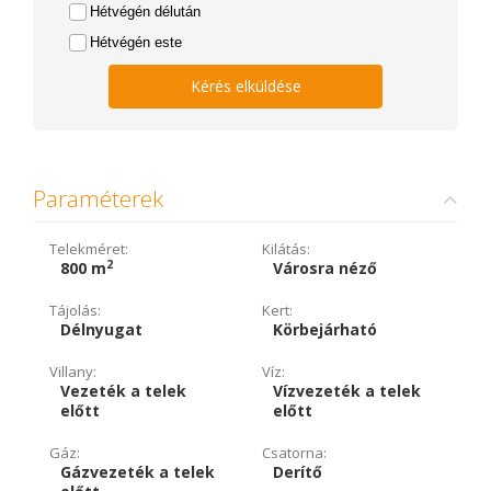
Hétvégén délután
Hétvégén este
Kérés elküldése
Paraméterek
Telekméret:
Kilátás:
2
800 m
Városra néző
Tájolás:
Kert:
Délnyugat
Körbejárható
Villany:
Víz:
Vezeték a telek
Vízvezeték a telek
előtt
előtt
Gáz:
Csatorna:
Gázvezeték a telek
Derítő