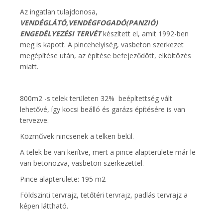
Az ingatlan tulajdonosa,
VENDÉGLÁTÓ,VENDÉGFOGADÓ(PANZIÓ)
ENGEDÉLYEZÉSI TERVÉT
készített el, amit 1992-ben
meg is kapott. A pincehelyiség, vasbeton szerkezet
megépítése után, az építése befejeződött, elköltözés
miatt.
800m2 -s telek területen 32% beépítettség vált
lehetővé, így kocsi beálló és garázs építésére is van
tervezve.
Közművek nincsenek a telken belül.
A telek be van kerítve, mert a pince alapterülete már le
van betonozva, vasbeton szerkezettel.
Pince alapterülete: 195 m2
Földszinti tervrajz, tetőtéri tervrajz, padlás tervrajz a
képen láttható.