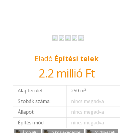
CSAK NÁLUNK
Eladó
Építési telek
2.2 millió Ft
2
Alapterület:
250 m
Szobák száma:
nincs megadva
Állapot:
nincs megadva
Építési mód:
nincs megadva
Áron alul
Jó közlekedéssel
Zöldövezeti